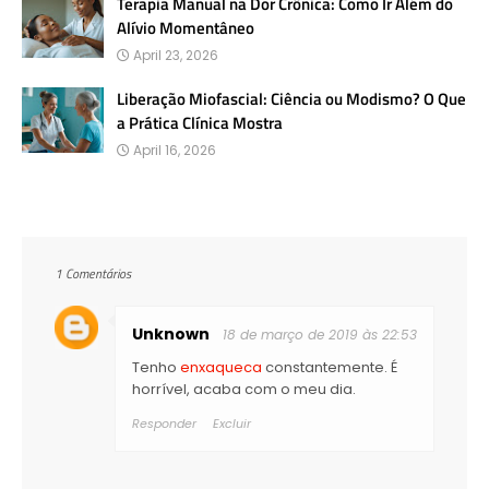
Terapia Manual na Dor Crônica: Como Ir Além do
Alívio Momentâneo
April 23, 2026
Liberação Miofascial: Ciência ou Modismo? O Que
a Prática Clínica Mostra
April 16, 2026
1 Comentários
Unknown
18 de março de 2019 às 22:53
Tenho
enxaqueca
constantemente. É
horrível, acaba com o meu dia.
Responder
Excluir