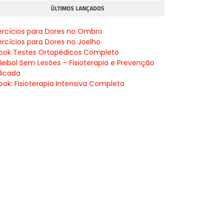
ÚLTIMOS LANÇADOS
ercícios para Dores no Ombro
ercícios para Dores no Joelho
ook Testes Ortopédicos Completo
leibol Sem Lesões – Fisioterapia e Prevenção
licada
ook: Fisioterapia Intensiva Completa