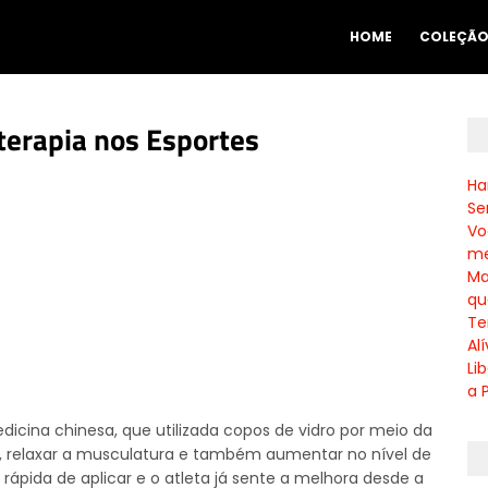
HOME
COLEÇÃ
terapia nos Esportes
Ha
Se
Vo
me
Ma
qu
Te
Al
Li
a 
icina chinesa, que utilizada copos de vidro por meio da
s, relaxar a musculatura e também aumentar no nível de
rápida de aplicar e o atleta já sente a melhora desde a