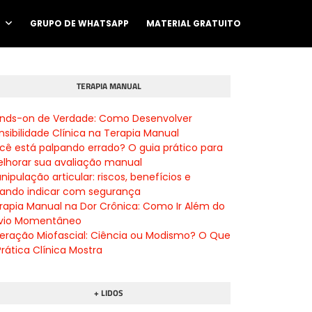
O
GRUPO DE WHATSAPP
MATERIAL GRATUITO
TERAPIA MANUAL
nds-on de Verdade: Como Desenvolver
nsibilidade Clínica na Terapia Manual
cê está palpando errado? O guia prático para
lhorar sua avaliação manual
nipulação articular: riscos, benefícios e
ando indicar com segurança
rapia Manual na Dor Crônica: Como Ir Além do
ívio Momentâneo
beração Miofascial: Ciência ou Modismo? O Que
Prática Clínica Mostra
+ LIDOS