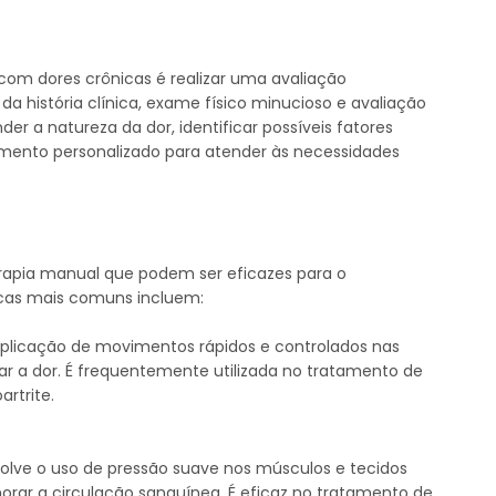
com dores crônicas é realizar uma avaliação
a história clínica, exame físico minucioso e avaliação
er a natureza da dor, identificar possíveis fatores
amento personalizado para atender às necessidades
rapia manual que podem ser eficazes para o
icas mais comuns incluem:
 aplicação de movimentos rápidos e controlados nas
viar a dor. É frequentemente utilizada no tratamento de
artrite.
volve o uso de pressão suave nos músculos e tecidos
lhorar a circulação sanguínea. É eficaz no tratamento de