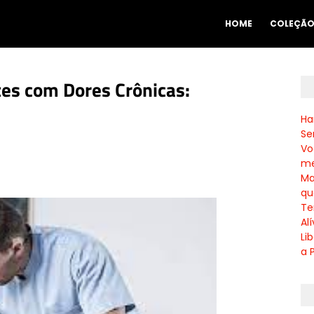
HOME
COLEÇÃ
tes com Dores Crônicas:
Ha
Se
Vo
me
Ma
qu
Te
Al
Li
a 