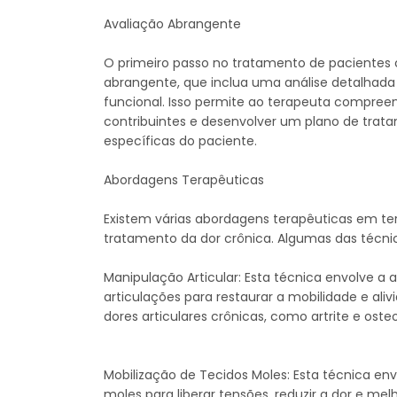
Avaliação Abrangente
O primeiro passo no tratamento de pacientes 
abrangente, que inclua uma análise detalhada d
funcional. Isso permite ao terapeuta compreend
contribuintes e desenvolver um plano de trat
específicas do paciente.
Abordagens Terapêuticas
Existem várias abordagens terapêuticas em te
tratamento da dor crônica. Algumas das técn
Manipulação Articular: Esta técnica envolve a
articulações para restaurar a mobilidade e ali
dores articulares crônicas, como artrite e osteo
Mobilização de Tecidos Moles: Esta técnica en
moles para liberar tensões, reduzir a dor e me