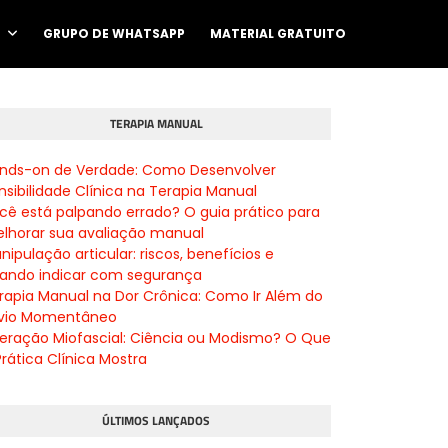
O
GRUPO DE WHATSAPP
MATERIAL GRATUITO
TERAPIA MANUAL
nds-on de Verdade: Como Desenvolver
nsibilidade Clínica na Terapia Manual
cê está palpando errado? O guia prático para
lhorar sua avaliação manual
nipulação articular: riscos, benefícios e
ando indicar com segurança
rapia Manual na Dor Crônica: Como Ir Além do
ívio Momentâneo
beração Miofascial: Ciência ou Modismo? O Que
Prática Clínica Mostra
ÚLTIMOS LANÇADOS