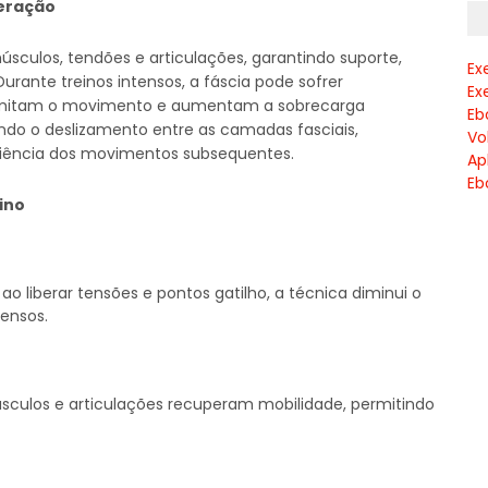
peração
úsculos, tendões e articulações, garantindo suporte,
Ex
Durante treinos intensos, a fáscia pode sofrer
Ex
 limitam o movimento e aumentam a sobrecarga
Eb
ando o deslizamento entre as camadas fasciais,
Vo
ciência dos movimentos subsequentes.
Ap
Eb
ino
ao liberar tensões e pontos gatilho, a técnica diminui o
ensos.
culos e articulações recuperam mobilidade, permitindo