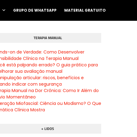
O
GRUPO DE WHATSAPP
MATERIAL GRATUITO
TERAPIA MANUAL
nds-on de Verdade: Como Desenvolver
nsibilidade Clínica na Terapia Manual
cê está palpando errado? O guia prático para
lhorar sua avaliação manual
nipulação articular: riscos, benefícios e
ando indicar com segurança
rapia Manual na Dor Crônica: Como Ir Além do
ívio Momentâneo
beração Miofascial: Ciência ou Modismo? O Que
Prática Clínica Mostra
+ LIDOS