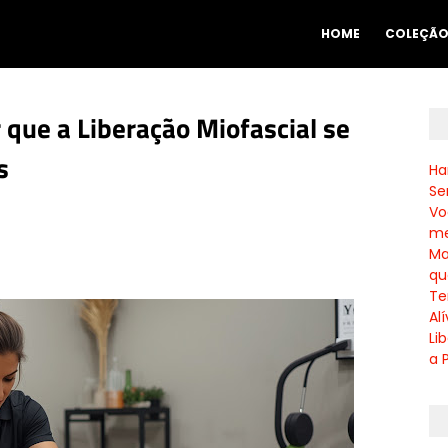
HOME
COLEÇÃ
 que a Liberação Miofascial se
s
Ha
Se
Vo
me
Ma
qu
Te
Al
Li
a 