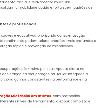
lizamento fascial e relaxamento muscular.
solidam a mobilidade obtida e fortalecem padrões de
ntes e profissionais
s suaves e educativas, priorizando conscientização
 alto rendimento podem tolerar pressões mais profundas e
ração rápida e prevenção de microlesões.
 recuperação pós-treino por seu impacto direto na
s e aceleração da recuperação muscular. Integrada a
porciona ganhos consistentes na performance e na
ração Miofascial em atletas
, com protocolos
diferentes níveis de treinamento, o ebook completo é