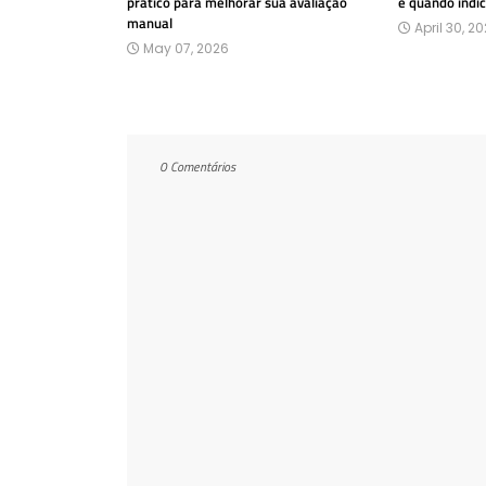
prático para melhorar sua avaliação
e quando indi
manual
April 30, 2
May 07, 2026
0 Comentários