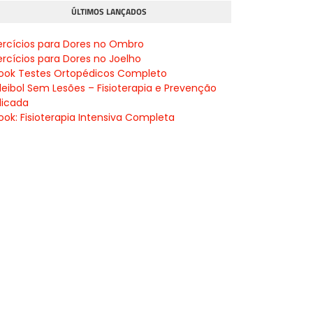
ÚLTIMOS LANÇADOS
ercícios para Dores no Ombro
ercícios para Dores no Joelho
ook Testes Ortopédicos Completo
leibol Sem Lesões – Fisioterapia e Prevenção
licada
ook: Fisioterapia Intensiva Completa