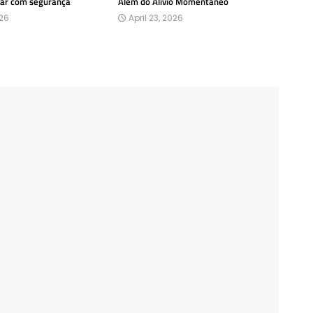
car com segurança
Além do Alívio Momentâneo
026
April 23, 2026